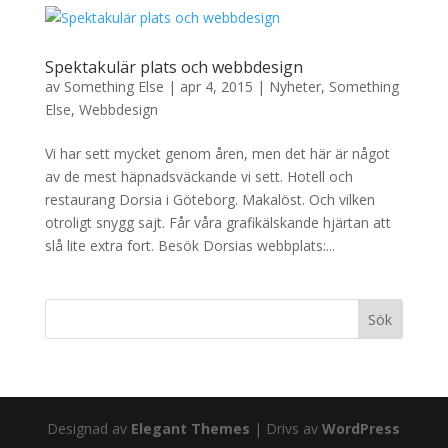
Spektakulär plats och webbdesign
av
Something Else
|
apr 4, 2015
|
Nyheter
,
Something
Else
,
Webbdesign
Vi har sett mycket genom åren, men det här är något
av de mest häpnadsväckande vi sett. Hotell och
restaurang Dorsia i Göteborg. Makalöst. Och vilken
otroligt snygg sajt. Får våra grafikälskande hjärtan att
slå lite extra fort. Besök Dorsias webbplats:...
Designad av
Elegant Themes
| Drivs av
WordPress