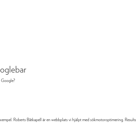
oglebar
å Google?
 exempel. Roberts Båtkapell är en webbplats vi hjälpt med sökmotoroptimering. Resul