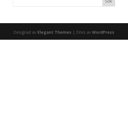
Designad av
Elegant Themes
| Drivs av
WordPress