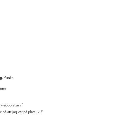
ng.
Punkt.
som:
m webbplatsen!”
på att jag var på plats 125!”